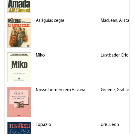
As águias cegas
MacLean, Alistair
Miko
Lustbader, Eric Va
Nosso homem em Havana
Greene, Graham (E
Topázio
Uris, Leon