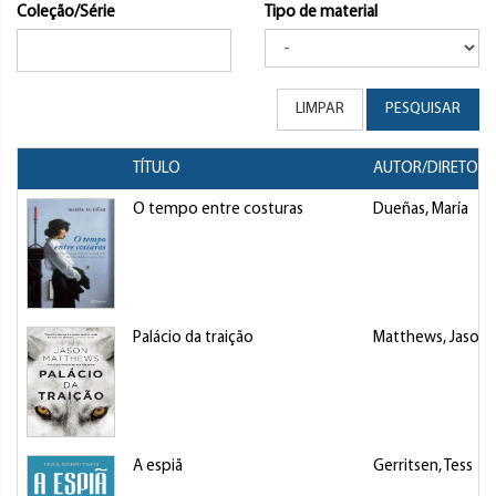
Coleção/Série
Tipo de material
LIMPAR
PESQUISAR
TÍTULO
AUTOR/DIRETOR
O tempo entre costuras
Dueñas, María
Palácio da traição
Matthews, Jason
A espiã
Gerritsen, Tess