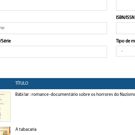
ISBN/ISSN
/Série
Tipo de m
TÍTULO
Bábi Iar : romance-documentário sobre os horrores do Nazism
A tabacaria