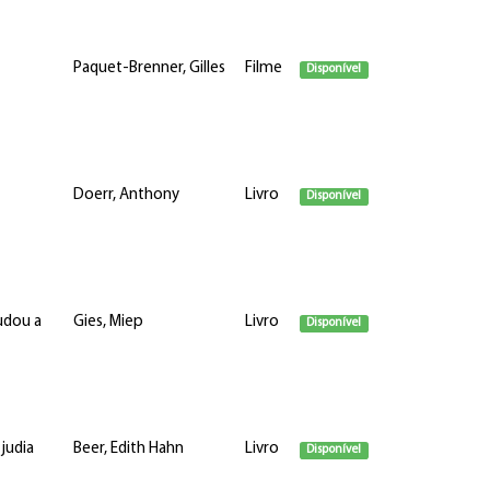
Paquet-Brenner, Gilles
Filme
Disponível
Doerr, Anthony
Livro
Disponível
judou a
Gies, Miep
Livro
Disponível
judia
Beer, Edith Hahn
Livro
Disponível