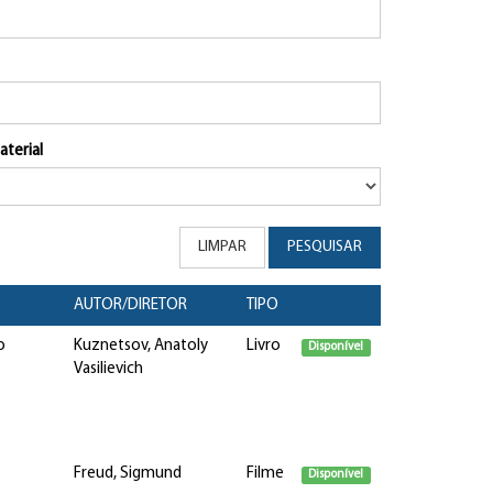
aterial
LIMPAR
PESQUISAR
AUTOR/DIRETOR
TIPO
o
Kuznetsov, Anatoly
Livro
Disponível
Vasilievich
Freud, Sigmund
Filme
Disponível