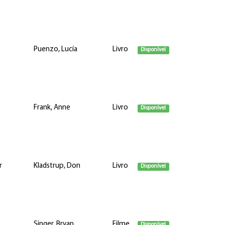
Puenzo, Lucía
Livro
Disponível
Frank, Anne
Livro
Disponível
r
Kladstrup, Don
Livro
Disponível
Singer, Bryan
Filme
Disponível