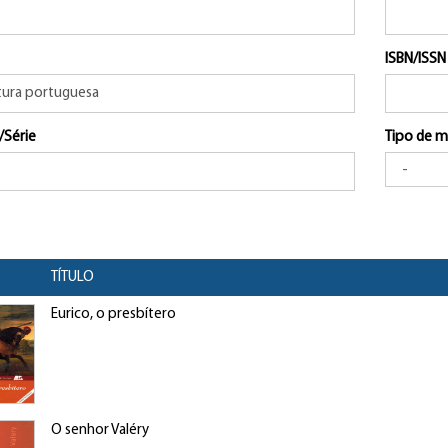
ISBN/ISSN
/Série
Tipo de m
TÍTULO
Eurico, o presbítero
O senhor Valéry