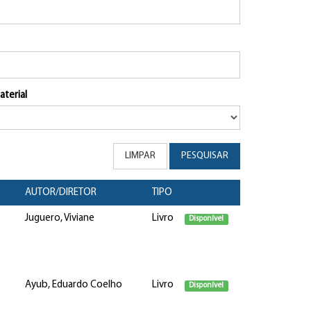
aterial
LIMPAR
PESQUISAR
AUTOR/DIRETOR
TIPO
Juguero, Viviane
Livro
Disponível
Ayub, Eduardo Coelho
Livro
Disponível