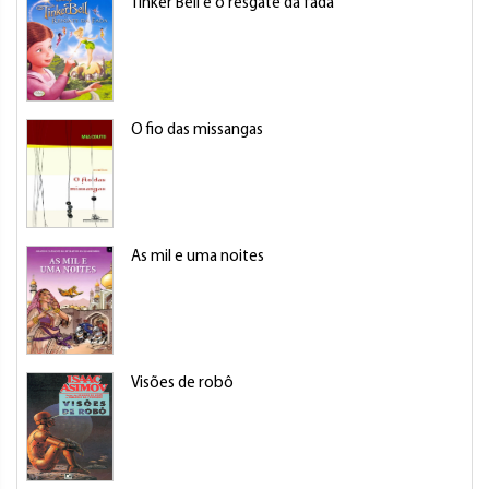
Tinker Bell e o resgate da fada
O fio das missangas
As mil e uma noites
Visões de robô