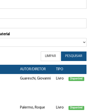
aterial
LIMPAR
PESQUISAR
AUTOR/DIRETOR
TIPO
Guareschi, Giovanni
Livro
Disponível
Palermo, Roque
Livro
Disponível