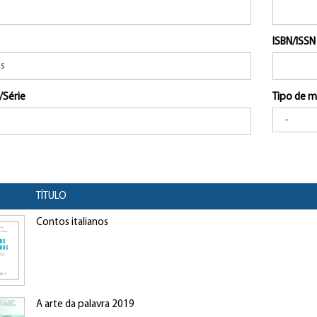
ISBN/ISSN
/Série
Tipo de m
TÍTULO
Contos italianos
A arte da palavra 2019