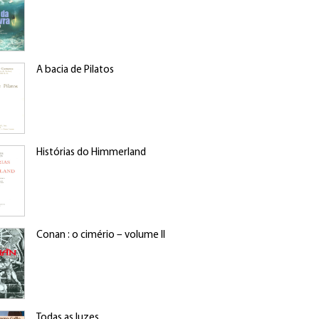
A bacia de Pilatos
Histórias do Himmerland
Conan : o cimério – volume II
Todas as luzes