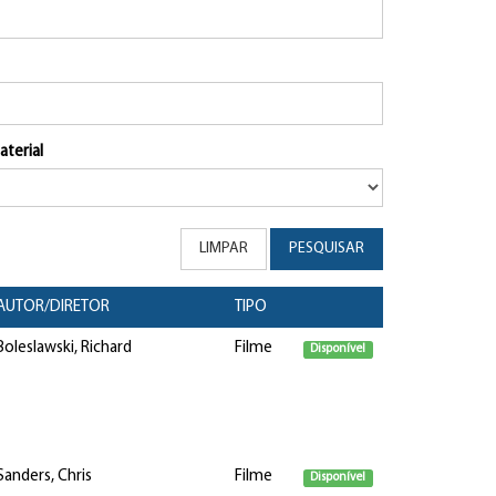
aterial
LIMPAR
PESQUISAR
AUTOR/DIRETOR
TIPO
Boleslawski, Richard
Filme
Disponível
Sanders, Chris
Filme
Disponível