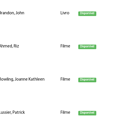
Brandon, John
Livro
Disponível
Ahmed, Riz
Filme
Disponível
Rowling, Joanne Kathleen
Filme
Disponível
Lussier, Patrick
Filme
Disponível