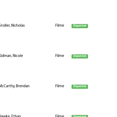
Stoller, Nicholas
Filme
Disponível
Kidman, Nicole
Filme
Disponível
McCarthy, Brendan
Filme
Disponível
Hawke, Ethan
Filme
Disponível