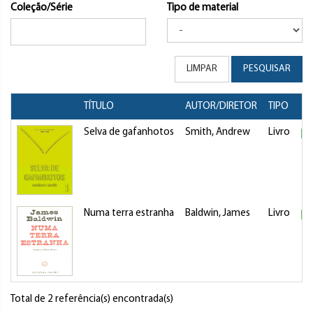
Coleção/Série
Tipo de material
LIMPAR
PESQUISAR
TÍTULO
AUTOR/DIRETOR
TIPO
Selva de gafanhotos
Smith, Andrew
Livro
Di
Numa terra estranha
Baldwin, James
Livro
Di
Total de 2 referência(s) encontrada(s)