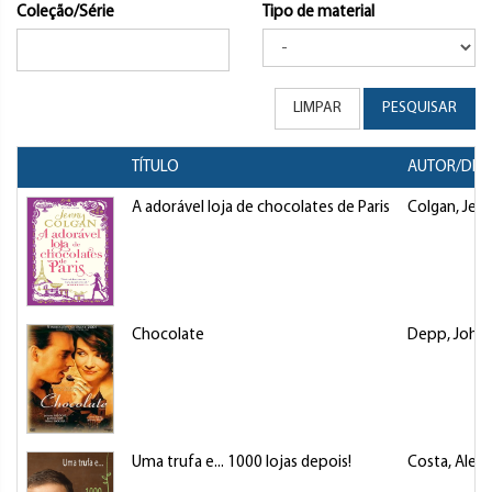
Coleção/Série
Tipo de material
LIMPAR
PESQUISAR
TÍTULO
AUTOR/DIR
A adorável loja de chocolates de Paris
Colgan, Jen
Chocolate
Depp, John
Uma trufa e... 1000 lojas depois!
Costa, Alex