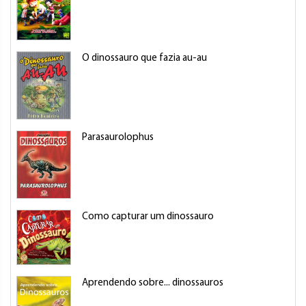
O dinossauro que fazia au-au
B
Parasaurolophus
M
Como capturar um dinossauro
W
Aprendendo sobre... dinossauros
M