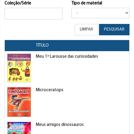
Coleção/Série
Tipo de material
LIMPAR
PESQUISAR
TÍTULO
A
Meu 1º Larousse das curiosidades
C
Microceratops
M
Meus amigos dinossauros
C