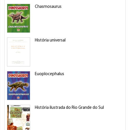
Chasmosaurus
M
História universal
W
Euoplocephalus
M
História ilustrada do Rio Grande do Sul
G