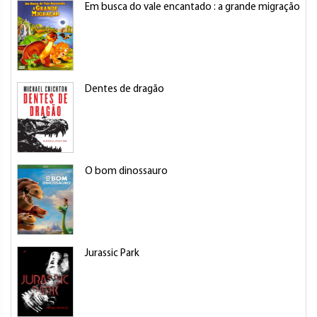
Em busca do vale encantado : a grande migração
E
Dentes de dragão
C
O bom dinossauro
S
Jurassic Park
C