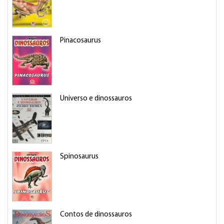
Pinacosaurus
M
Universo e dinossauros
D
Spinosaurus
M
Contos de dinossauros
B