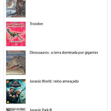
Troodon
M
Dinossauros : a terra dominada por gigantes
P
Jurassic World : reino ameaçado
P
Jurassic Park III
J