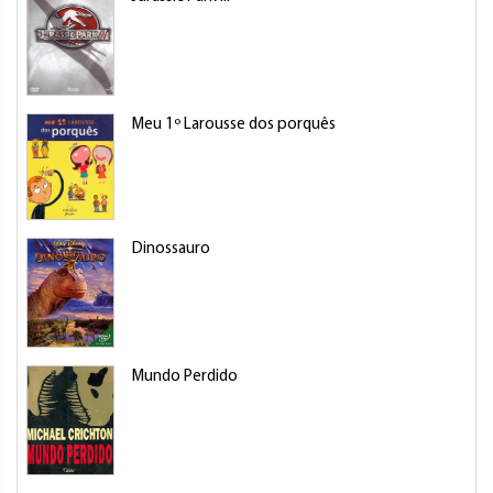
Meu 1º Larousse dos porquês
L
Dinossauro
M
Mundo Perdido
C