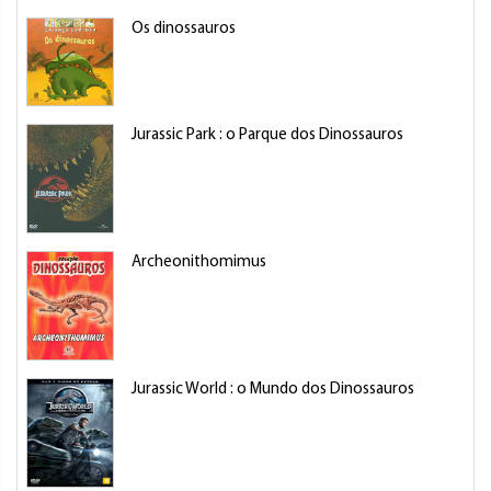
Os dinossauros
R
Jurassic Park : o Parque dos Dinossauros
S
Archeonithomimus
M
Jurassic World : o Mundo dos Dinossauros
K