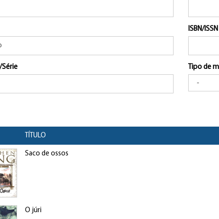
ISBN/ISSN
/Série
Tipo de m
TÍTULO
Saco de ossos
O júri