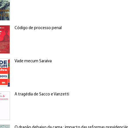
Código de processo penal
Vade mecum Saraiva
A tragédia de Sacco e Vanzetti
O dragão debaixo da cama : impacto das reformas previdenciári