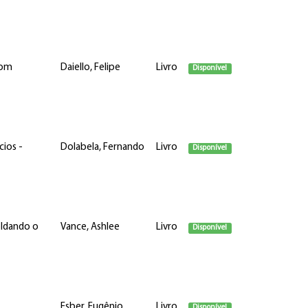
com
Daiello, Felipe
Livro
Disponível
cios -
Dolabela, Fernando
Livro
Disponível
oldando o
Vance, Ashlee
Livro
Disponível
Esber, Eugênio
Livro
Disponível