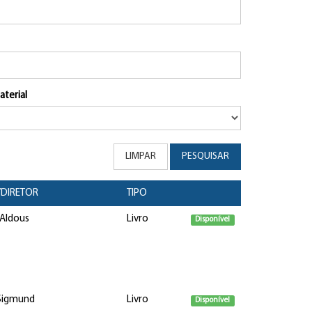
aterial
LIMPAR
PESQUISAR
DIRETOR
TIPO
 Aldous
Livro
Disponível
 Sigmund
Livro
Disponível