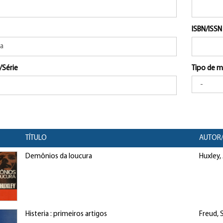
ISBN/ISSN
/Série
Tipo de m
TÍTULO
AUTOR/
Demônios da loucura
Huxley,
Histeria : primeiros artigos
Freud,