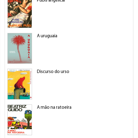
Pubis angelical
A uruguaia
Discurso do urso
A mão na ratoeira