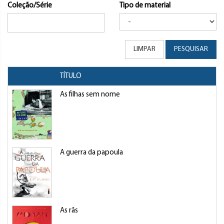
Coleção/Série
Tipo de material
LIMPAR
PESQUISAR
TÍTULO
As filhas sem nome
A guerra da papoula
As rãs