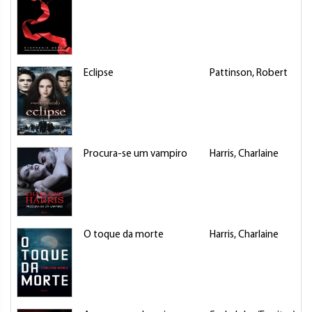
Eclipse
Pattinson, Robert
F
Procura-se um vampiro
Harris, Charlaine
L
O toque da morte
Harris, Charlaine
L