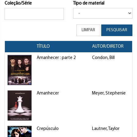
Coleção/Série
Tipo de material
LIMPAR
PESQUISAR
TÍTULO
AUTOR/DIRETOR
Amanhecer : parte 2
Condon, Bill
F
Amanhecer
Meyer, Stephenie
L
Crepúsculo
Lautner, Taylor
F