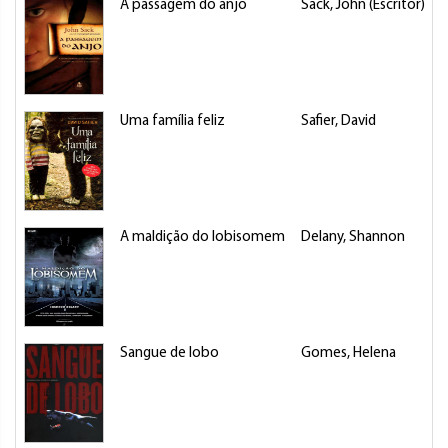
A passagem do anjo
Sack, John (Escritor)
L
Uma família feliz
Safier, David
L
A maldição do lobisomem
Delany, Shannon
L
Sangue de lobo
Gomes, Helena
L