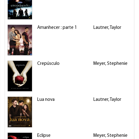
Amanhecer : parte 1
Lautner, Taylor
F
Crepúsculo
Meyer, Stephenie
L
Lua nova
Lautner, Taylor
F
Eclipse
Meyer, Stephenie
L