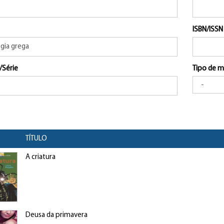
ISBN/ISSN
/Série
Tipo de m
TÍTULO
A criatura
Deusa da primavera