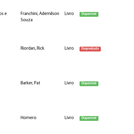
os e
Franchini, Ademilson
Livro
Disponível
Souza
Riordan, Rick
Livro
Emprestado
Barker, Pat
Livro
Disponível
Homero
Livro
Disponível