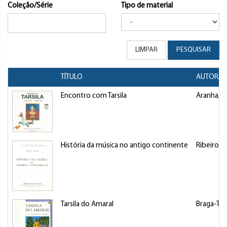
Coleção/Série
Tipo de material
LIMPAR
PESQUISAR
TÍTULO
AUTOR/D
Encontro com Tarsila
Aranha, C
História da música no antigo continente
Ribeiro, 
Tarsila do Amaral
Braga-Tor