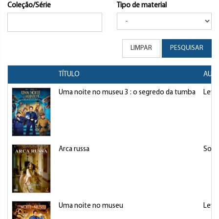
Coleção/Série
Tipo de material
LIMPAR
PESQUISAR
TÍTULO
AUTO
Uma noite no museu 3 : o segredo da tumba
Levy
Arca russa
Soku
Uma noite no museu
Levy