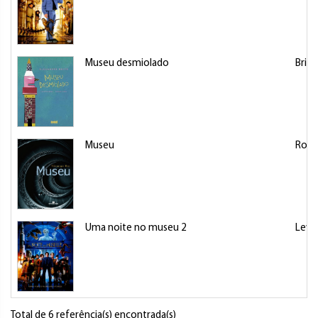
Museu desmiolado
Brito
Museu
Roy,
Uma noite no museu 2
Levy
Total de 6 referência(s) encontrada(s)