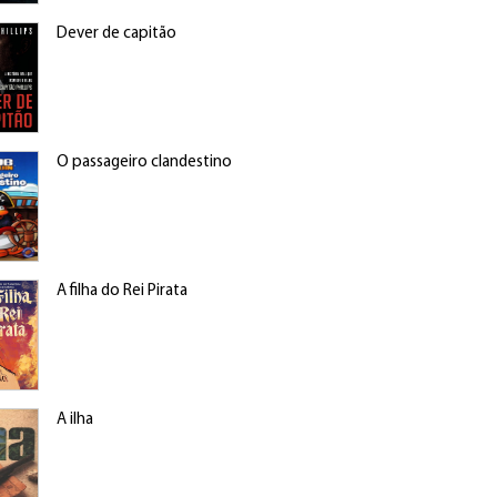
Dever de capitão
O passageiro clandestino
A filha do Rei Pirata
A ilha