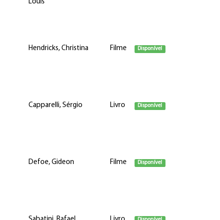
Louis
Hendricks, Christina
Filme
Disponível
Capparelli, Sérgio
Livro
Disponível
Defoe, Gideon
Filme
Disponível
Sabatini, Rafael
Livro
Disponível