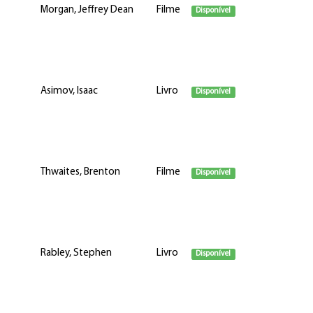
Morgan, Jeffrey Dean
Filme
Disponível
Asimov, Isaac
Livro
Disponível
Thwaites, Brenton
Filme
Disponível
Rabley, Stephen
Livro
Disponível