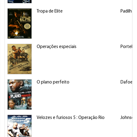
Tropa de Elite
Padilha, 
Operações especiais
Portella
O plano perfeito
Dafoe, 
Velozes e furiosos 5 : Operação Rio
Johnson