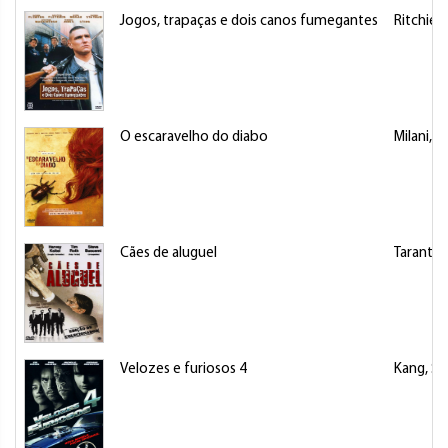
Jogos, trapaças e dois canos fumegantes
Ritchie,
O escaravelho do diabo
Milani, C
Cães de aluguel
Tarantin
Velozes e furiosos 4
Kang, S