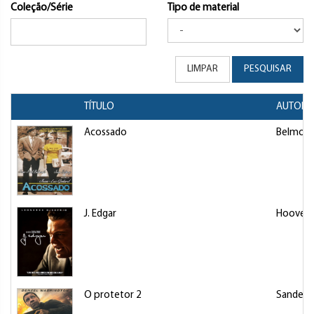
Coleção/Série
Tipo de material
LIMPAR
PESQUISAR
TÍTULO
AUTOR/
Acossado
Belmond
J. Edgar
Hoover, 
O protetor 2
Sanders