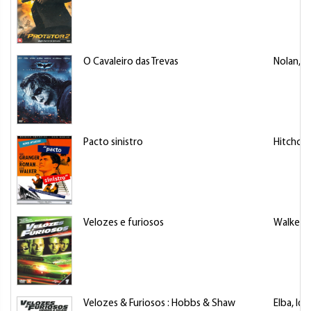
O Cavaleiro das Trevas
Nolan, C
Pacto sinistro
Hitchcoc
Velozes e furiosos
Walker, 
Velozes & Furiosos : Hobbs & Shaw
Elba, Idri