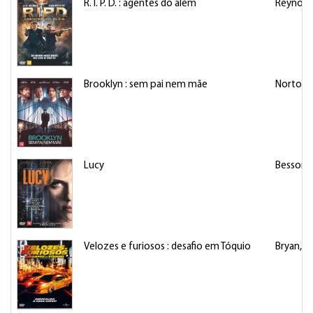
R. I. P. D. : agentes do além
Reynolds
Brooklyn : sem pai nem mãe
Norton,
Lucy
Besson, 
Velozes e furiosos : desafio em Tóquio
Bryan, Z