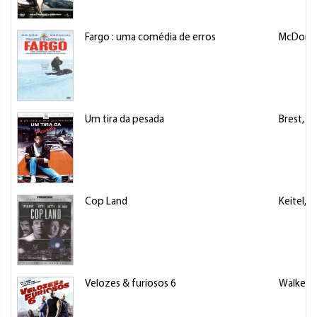
Fargo : uma comédia de erros
McDorma
Um tira da pesada
Brest, M
Cop Land
Keitel, 
Velozes & furiosos 6
Walker, 