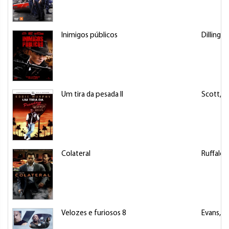
Inimigos públicos
Dillinger
Um tira da pesada II
Scott, T
Colateral
Ruffalo,
Velozes e furiosos 8
Evans, L