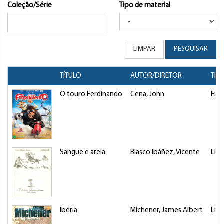
Coleção/Série
Tipo de material
LIMPAR
PESQUISAR
TÍTULO
AUTOR/DIRETOR
TIP
O touro Ferdinando
Cena, John
Fil
Sangue e areia
Blasco Ibáñez, Vicente
Livr
Ibéria
Michener, James Albert
Livr