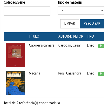
Coleção/Série
Tipo de material
LIMPAR
PESQUISAR
TÍTULO
AUTOR/DIRETOR
TIPO
Capoeira camará
Cardoso, Cesar
Livro
Dispon
Macária
Rios, Cassandra
Livro
Dispon
Total de 2 referência(s) encontrada(s)