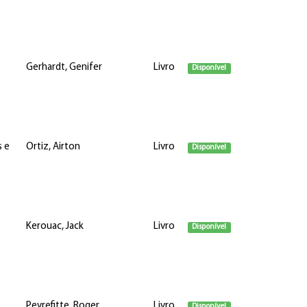
Gerhardt, Genifer
Livro
Disponível
s e
Ortiz, Airton
Livro
Disponível
Kerouac, Jack
Livro
Disponível
Peyrefitte, Roger
Livro
Disponível