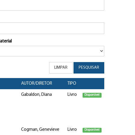
aterial
LIMPAR
PESQUISAR
AUTOR/DIRETOR
TIPO
Gabaldon, Diana
Livro
Disponível
Cogman, Genevieve
Livro
Disponível