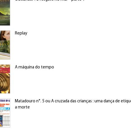
Replay
A máquina do tempo
Matadouro n°. 5 ou A cruzada das crianças : uma dança de etiq
a morte