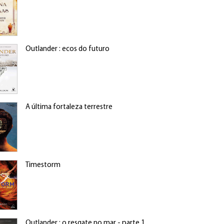
Outlander : ecos do futuro
A última fortaleza terrestre
Timestorm
Outlander : o resgate no mar - parte 1