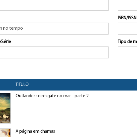
ISBN/ISSN
/Série
Tipo de m
TÍTULO
Outlander : o resgate no mar - parte 2
A página em chamas