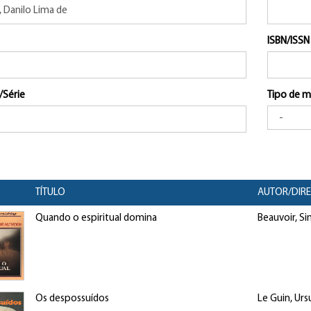
ISBN/ISSN
/Série
Tipo de m
TÍTULO
AUTOR/DIR
Quando o espiritual domina
Beauvoir, S
Os despossuídos
Le Guin, Urs