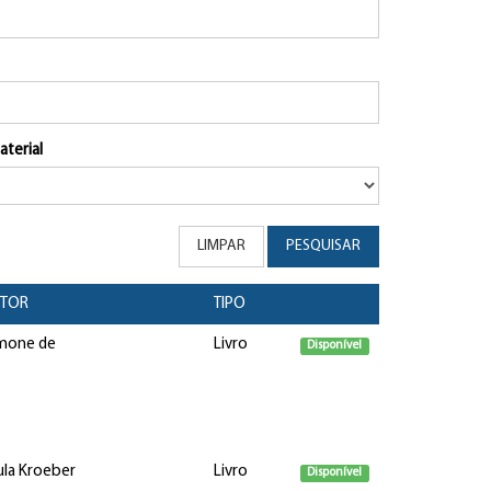
aterial
LIMPAR
PESQUISAR
ETOR
TIPO
imone de
Livro
Disponível
ula Kroeber
Livro
Disponível