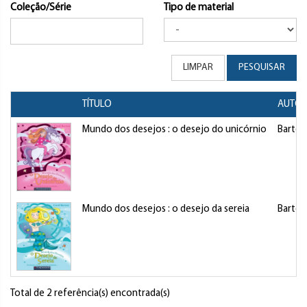
Coleção/Série
Tipo de material
LIMPAR
PESQUISAR
TÍTULO
AUTOR
Mundo dos desejos : o desejo do unicórnio
Barton
Mundo dos desejos : o desejo da sereia
Barton
Total de 2 referência(s) encontrada(s)