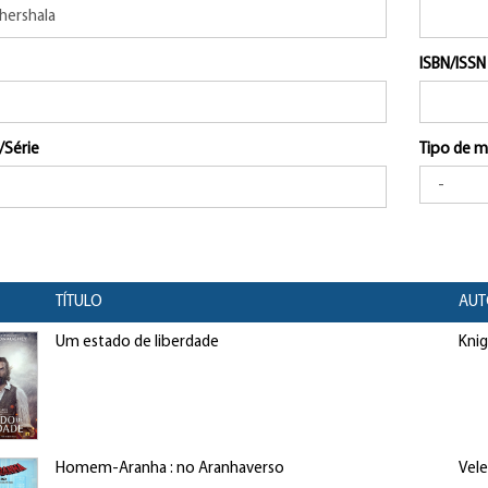
ISBN/ISSN
/Série
Tipo de m
TÍTULO
AUT
Um estado de liberdade
Kni
Homem-Aranha : no Aranhaverso
Vele