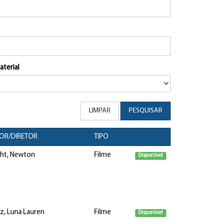
aterial
LIMPAR
PESQUISAR
OR/DIRETOR
TIPO
ght, Newton
Filme
Disponível
z, Luna Lauren
Filme
Disponível