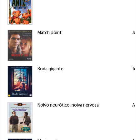
Match point
Joh
Roda gigante
Tem
Noivo neurótico, noiva nervosa
All