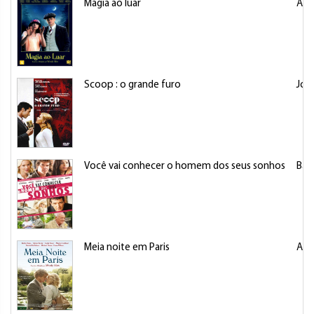
Magia ao luar
All
Scoop : o grande furo
Joh
Você vai conhecer o homem dos seus sonhos
Ban
Meia noite em Paris
All