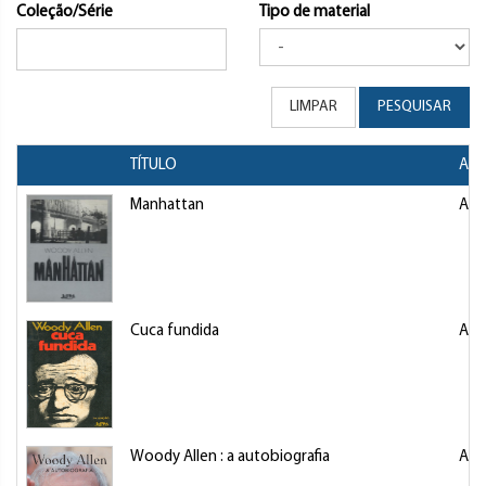
Coleção/Série
Tipo de material
LIMPAR
PESQUISAR
TÍTULO
AUT
Manhattan
All
Cuca fundida
All
Woody Allen : a autobiografia
All