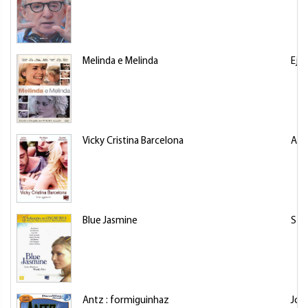
Melinda e Melinda
Ejio
Vicky Cristina Barcelona
All
Blue Jasmine
Stu
Antz : formiguinhaz
Joh