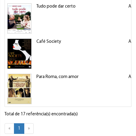
Tudo pode dar certo
All
Café Society
All
Para Roma, com amor
All
Total de 17 referência(s) encontrada(s)
«
1
»