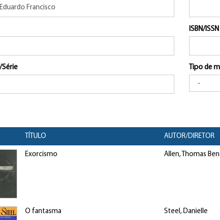
ISBN/ISSN
/Série
Tipo de m
TÍTULO
AUTOR/DIRETOR
Exorcismo
Allen, Thomas Be
O fantasma
Steel, Danielle