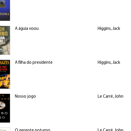
A águia voou
Higgins, Jack
A filha do presidente
Higgins, Jack
Nosso jogo
Le Carré, John
O gerente noturno
Le Carré, John