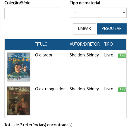
Coleção/Série
Tipo de material
LIMPAR
PESQUISAR
TÍTULO
AUTOR/DIRETOR
TIPO
O ditador
Sheldon, Sidney
Livro
Disponí
O estrangulador
Sheldon, Sidney
Livro
Disponí
Total de 2 referência(s) encontrada(s)