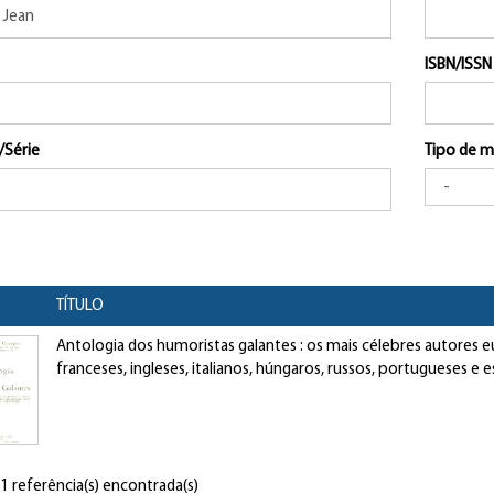
ISBN/ISSN
/Série
Tipo de m
TÍTULO
Antologia dos humoristas galantes : os mais célebres autores 
franceses, ingleses, italianos, húngaros, russos, portugueses e 
 1 referência(s) encontrada(s)