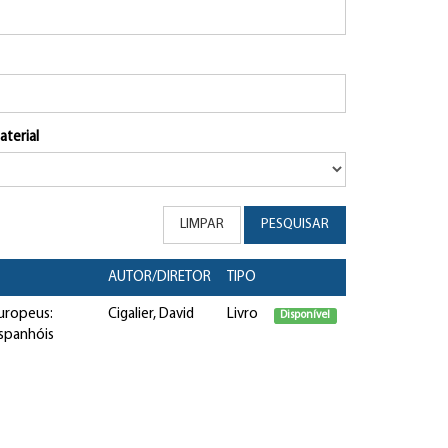
aterial
LIMPAR
PESQUISAR
AUTOR/DIRETOR
TIPO
europeus:
Cigalier, David
Livro
Disponível
espanhóis