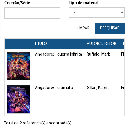
Coleção/Série
Tipo de material
LIMPAR
PESQUISAR
TÍTULO
AUTOR/DIRETOR
TIP
Vingadores : guerra infinita
Ruffalo, Mark
Film
Vingadores : ultimato
Gillan, Karen
Film
Total de 2 referência(s) encontrada(s)