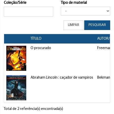
Coleção/Série
Tipo de material
LIMPAR
PESQUISAR
TÍTULO
AUTOR/DI
O procurado
Freeman, 
Abraham Lincoln : caçador de vampiros
Bekmambe
Total de 2 referência(s) encontrada(s)