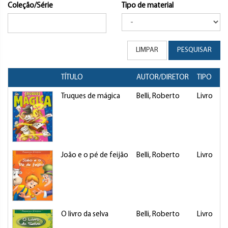
Coleção/Série
Tipo de material
LIMPAR
PESQUISAR
TÍTULO
AUTOR/DIRETOR
TIPO
Truques de mágica
Belli, Roberto
Livro
D
João e o pé de feijão
Belli, Roberto
Livro
D
O livro da selva
Belli, Roberto
Livro
D