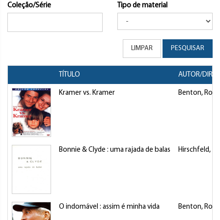
Coleção/Série
Tipo de material
LIMPAR
PESQUISAR
TÍTULO
AUTOR/DIRE
Kramer vs. Kramer
Benton, Robe
Bonnie & Clyde : uma rajada de balas
Hirschfeld, Bu
O indomável : assim é minha vida
Benton, Robe