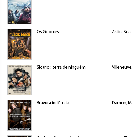
Os Goonies
Astin, Sean
Sicario : terra de ninguém
Villeneuve, D
Bravura indômita
Damon, Mat