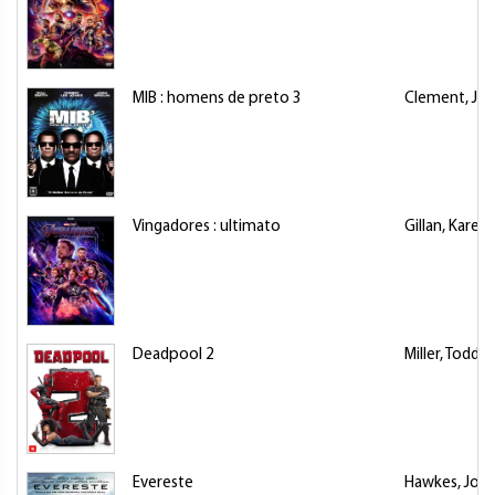
MIB : homens de preto 3
Clement, Je
Vingadores : ultimato
Gillan, Karen
Deadpool 2
Miller, Todd 
Evereste
Hawkes, Joh