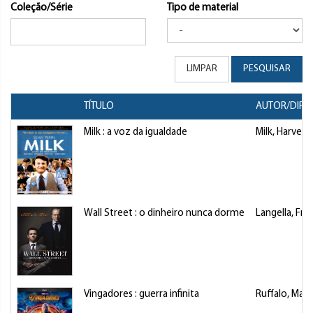
Coleção/Série
Tipo de material
LIMPAR
PESQUISAR
TÍTULO
AUTOR/DIRE
Milk : a voz da igualdade
Milk, Harvey
Wall Street : o dinheiro nunca dorme
Langella, Fra
Vingadores : guerra infinita
Ruffalo, Mark