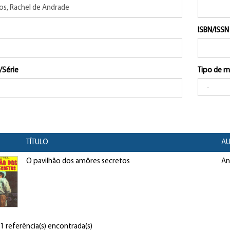
ISBN/ISSN
/Série
Tipo de m
TÍTULO
AU
O pavilhão dos amôres secretos
An
 1 referência(s) encontrada(s)