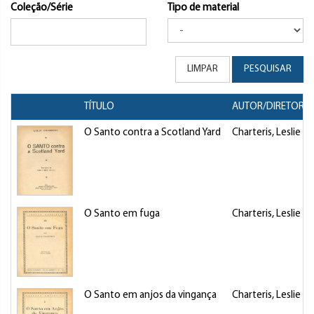
Coleção/Série
Tipo de material
LIMPAR
PESQUISAR
TÍTULO
AUTOR/DIRETOR
O Santo contra a Scotland Yard
Charteris, Leslie
O Santo em fuga
Charteris, Leslie
O Santo em anjos da vingança
Charteris, Leslie