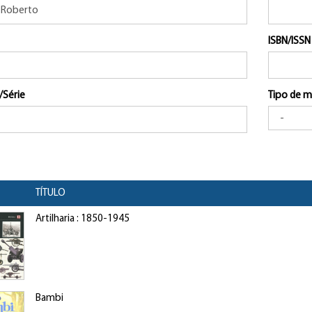
ISBN/ISSN
/Série
Tipo de m
TÍTULO
Artilharia : 1850-1945
Bambi