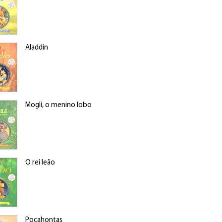
Aladdin
Mogli, o menino lobo
O rei leão
Pocahontas