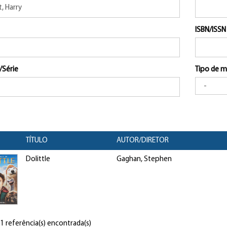
ISBN/ISSN
/Série
Tipo de m
TÍTULO
AUTOR/DIRETOR
Dolittle
Gaghan, Stephen
 1 referência(s) encontrada(s)