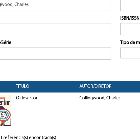
ISBN/ISSN
/Série
Tipo de m
TÍTULO
AUTOR/DIRETOR
O desertor
Collingwood, Charles
 1 referência(s) encontrada(s)