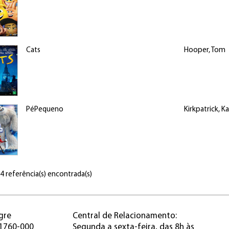
Cats
Hooper, Tom
PéPequeno
Kirkpatrick, K
 4 referência(s) encontrada(s)
gre
Central de Relacionamento:
91760-000
Segunda a sexta-feira, das 8h às