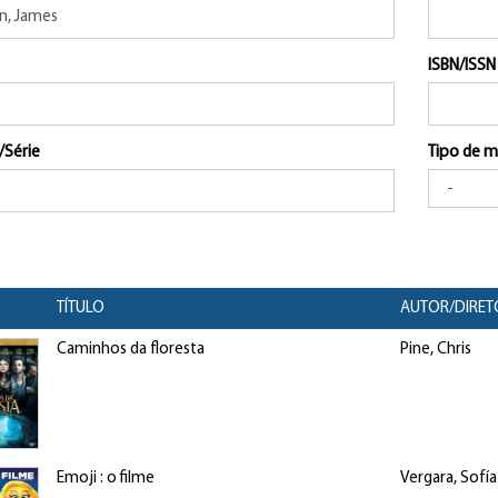
ISBN/ISSN
/Série
Tipo de m
TÍTULO
AUTOR/DIRET
Caminhos da floresta
Pine, Chris
Emoji : o filme
Vergara, Sofía