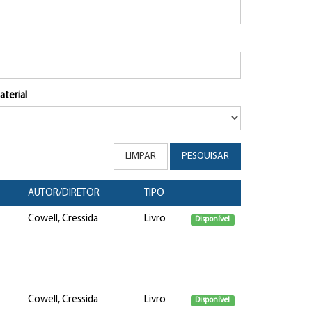
aterial
LIMPAR
PESQUISAR
AUTOR/DIRETOR
TIPO
Cowell, Cressida
Livro
Disponível
Cowell, Cressida
Livro
Disponível