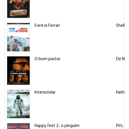
Ford vs Ferrari
Shelby,
O bom pastor
De Nir
Interestelar
Hathaw
Happy feet 2 : o pinguim
Pitt, B