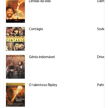
Lendas da vida
Damon
Contágio
Soderb
Gênio indomável
Driver,
O talentoso Ripley
Paltro