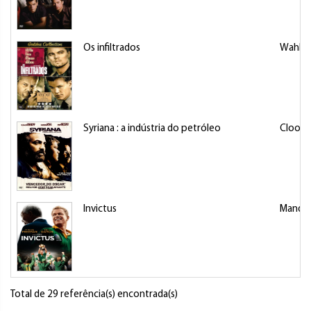
Os infiltrados
Wahlbe
Syriana : a indústria do petróleo
Cloone
Invictus
Mandel
Total de 29 referência(s) encontrada(s)