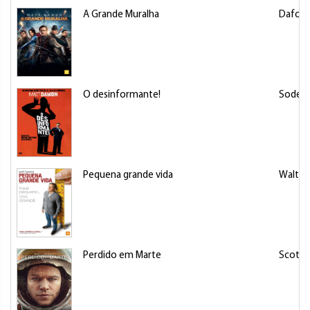
A Grande Muralha
Dafoe,
O desinformante!
Soderb
Pequena grande vida
Waltz,
Perdido em Marte
Scott, 