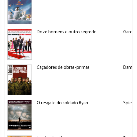
Doze homens e outro segredo
Garcia,
Caçadores de obras-primas
Damon
O resgate do soldado Ryan
Spielb