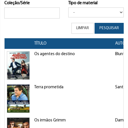
Coleção/Série
Tipo de material
LIMPAR
PESQUISAR
TÍTULO
AUTOR
Os agentes do destino
Blunt, 
Terra prometida
Sant, 
Os irmãos Grimm
Damon