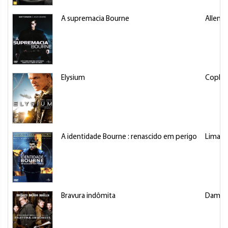
A supremacia Bourne
Allen, 
Elysium
Copley,
A identidade Bourne : renascido em perigo
Liman,
Bravura indômita
Damon