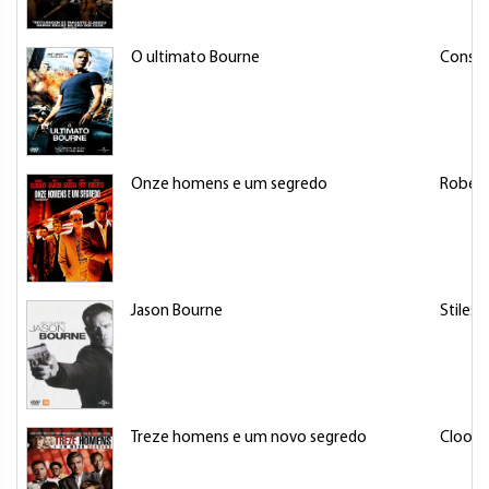
O ultimato Bourne
Consid
Onze homens e um segredo
Roberts
Jason Bourne
Stiles, 
Treze homens e um novo segredo
Cloone