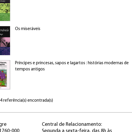
Os miseráveis
Príncipes e princesas, sapos e lagartos : histórias modernas de
tempos antigos
 4 referência(s) encontrada(s)
gre
Central de Relacionamento:
91760-000
Segunda a sexta-feira, das 8h às