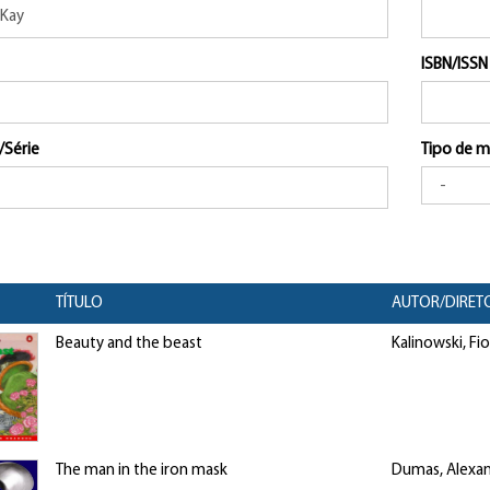
ISBN/ISSN
/Série
Tipo de m
TÍTULO
AUTOR/DIRET
Beauty and the beast
Kalinowski, Fi
The man in the iron mask
Dumas, Alexand