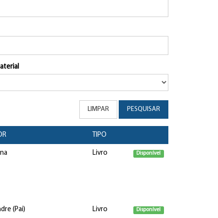
aterial
LIMPAR
PESQUISAR
OR
TIPO
ona
Livro
Disponível
re (Pai)
Livro
Disponível