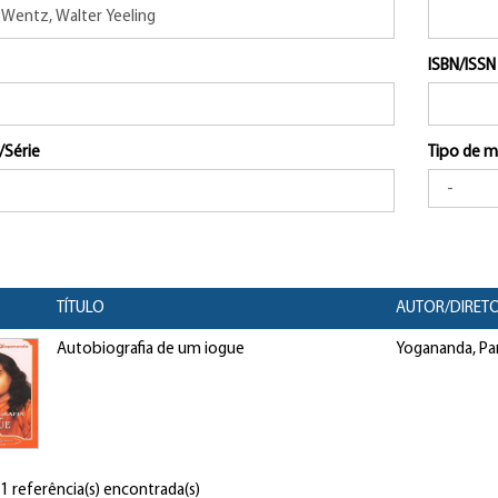
ISBN/ISSN
/Série
Tipo de m
TÍTULO
AUTOR/DIRET
Autobiografia de um iogue
Yogananda, P
 1 referência(s) encontrada(s)