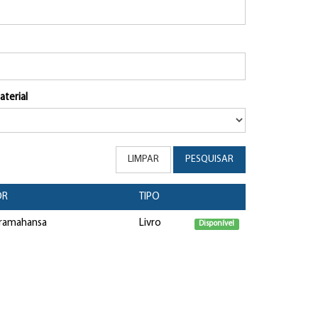
aterial
LIMPAR
PESQUISAR
OR
TIPO
aramahansa
Livro
Disponível