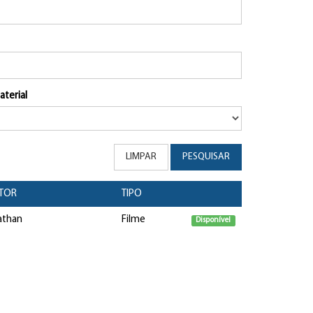
aterial
LIMPAR
PESQUISAR
TOR
TIPO
athan
Filme
Disponível