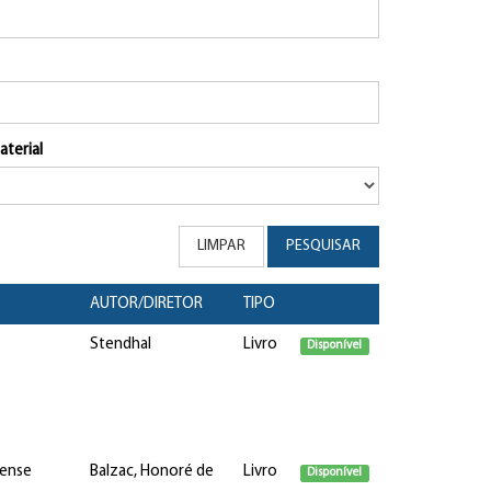
aterial
LIMPAR
PESQUISAR
AUTOR/DIRETOR
TIPO
Stendhal
Livro
Disponível
iense
Balzac, Honoré de
Livro
Disponível